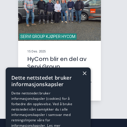
SERVI GROUP KJØPER HYCOM
15 Des. 2025
HyCom blir en del av
Servi Group
×
Vi er glade for å kunngjøre at
Dette nettstedet bruker
HyCom nå er en del av Servi Group –
informasjonskapsler
Norges største …
Dette nettstedet bruker
informasjonskapsler (cookies) for å
forbedre din opplevelse. Ved å bruke
nettstedet vårt samtykker du i alle
informasjonskapsler i samsvar med
retningslinjene våre for
informasjonskapsler.
Les mer