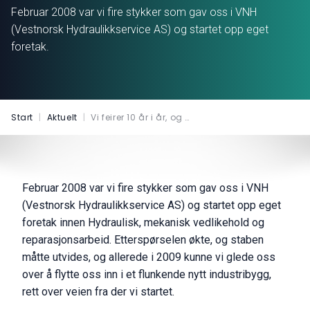
Februar 2008 var vi fire stykker som gav oss i VNH
(Vestnorsk Hydraulikkservice AS) og startet opp eget
foretak.
Start
|
Aktuelt
|
Vi feirer 10 år i år, og …
Februar 2008 var vi fire stykker som gav oss i VNH
(Vestnorsk Hydraulikkservice AS) og startet opp eget
foretak innen Hydraulisk, mekanisk vedlikehold og
reparasjonsarbeid. Etterspørselen økte, og staben
måtte utvides, og allerede i 2009 kunne vi glede oss
over å flytte oss inn i et flunkende nytt industribygg,
rett over veien fra der vi startet.