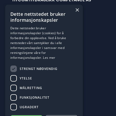
Håkonshellaveien 201c
×
Dette nettstedet bruker
5174 Mathopen
informasjonskapsler
Org.Nr: 925029629
Dette nettstedet bruker
informasjonskapsler (cookies) for å
ÅPNINGSTIDER
forbedre din opplevelse. Ved å bruke
Man-Fre: 0700 til 1500
nettstedet vårt samtykker du i alle
informasjonskapsler i samsvar med
Vi har 24/7 Vaktservice
retningslinjene våre for
Åpne google maps
informasjonskapsler.
Les mer
STRENGT NØDVENDIG
KONTAKT OSS
Telefon: +47 55 15 08 60
YTELSE
post@hycom.no
MÅLRETTING
FUNKSJONALITET
UGRADERT